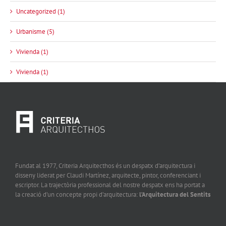
Uncategorized (1)
Urbanisme (5)
Vivienda (1)
Vivienda (1)
Fundat al 1977, Criteria Arquitecthos és un despatx d’arquitectura i
disseny liderat per Claudi Martínez, arquitecte, pintor, conferenciant i
escriptor. La trajectòria professional del nostre despatx ens ha portat a
la creació d’un concepte propi d’arquitectura:
l’Arquitectura del Sentits