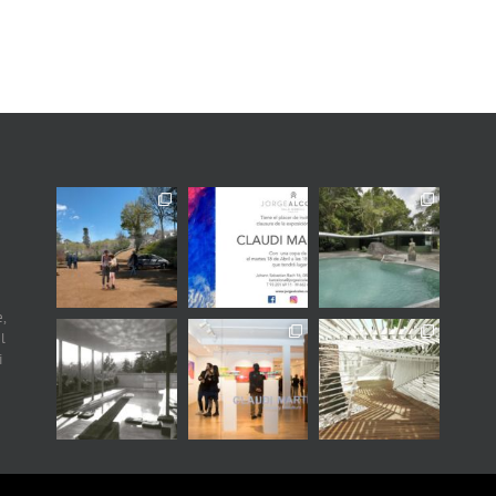
,
l
i