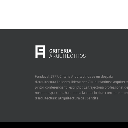
Fundat al 1977, Criteria Arquitecthos és un despatx
d’arquitectura i disseny liderat per Claudi Martínez, arquitecte
pintor, conferenciant i escriptor. La trajectòria professional de
nostre despatx ens ha portat a la creació d’un concepte prop
d’arquitectura:
l’Arquitectura del Sentits