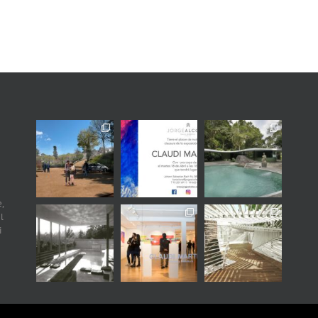
,
l
i