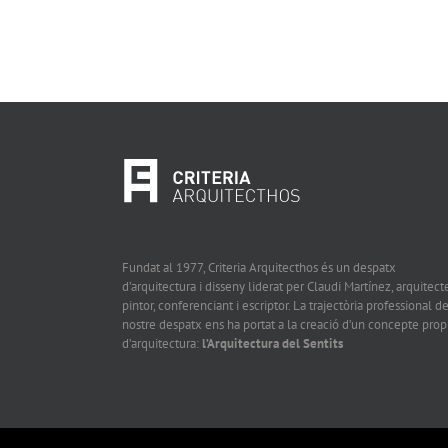
Fundat al 1977, Criteria Arquitecthos és un despatx
d’arquitectura i disseny liderat per Claudi Martínez, arquitecte
pintor, conferenciant i escriptor. La trajectòria professional de
nostre despatx ens ha portat a la creació d’un concepte prop
d’arquitectura:
l’Arquitectura del Sentits