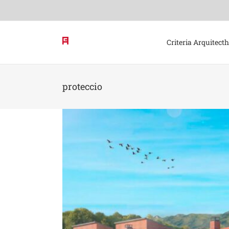
Skip
to
content
Criteria Arquitect
proteccio