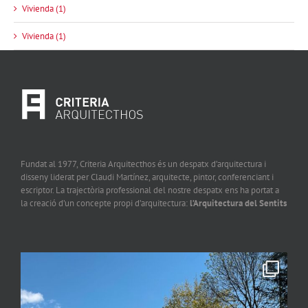
Vivienda (1)
Vivienda (1)
Fundat al 1977, Criteria Arquitecthos és un despatx d’arquitectura i
disseny liderat per Claudi Martínez, arquitecte, pintor, conferenciant i
escriptor. La trajectòria professional del nostre despatx ens ha portat a
la creació d’un concepte propi d’arquitectura:
l’Arquitectura del Sentits