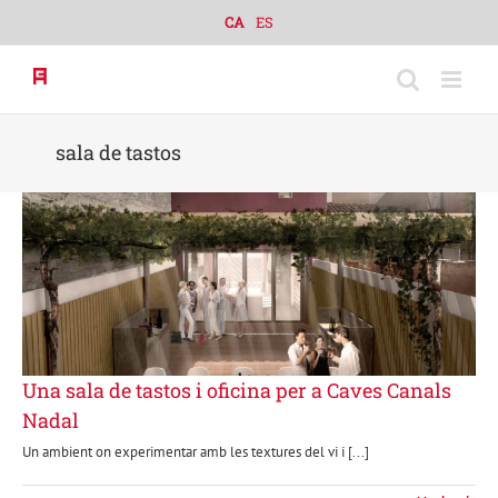
Skip
CA
ES
to
content
sala de tastos
Una sala de tastos i oficina per a Caves Canals
Nadal
Un ambient on experimentar amb les textures del vi i [...]