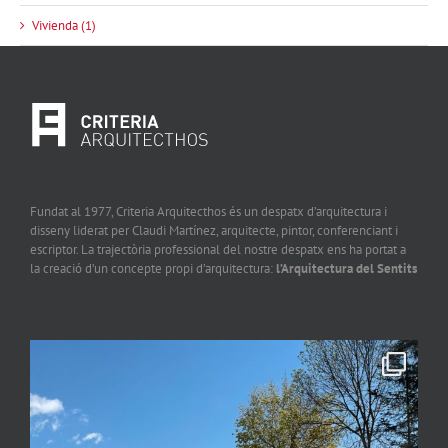
Vivienda (1)
Fundat al 1977, Criteria Arquitecthos és un despatx d’arquitectura i
disseny liderat per Claudi Martínez, arquitecte, pintor, conferenciant i
escriptor. La trajectòria professional del nostre despatx ens ha portat a
la creació d’un concepte propi d’arquitectura:
l’Arquitectura del Sentits