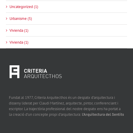
Uncategorized (1)
Urbanisme (5)
Vivienda (1)
Vivienda (1)
Fundat al 1977, Criteria Arquitecthos és un despatx d’arquitectura i
disseny liderat per Claudi Martínez, arquitecte, pintor, conferenciant i
escriptor. La trajectòria professional del nostre despatx ens ha portat a
la creació d’un concepte propi d’arquitectura:
l’Arquitectura del Sentits