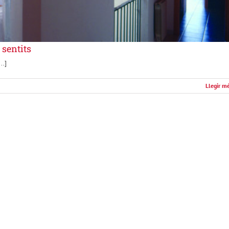
 sentits
..]
Llegir m