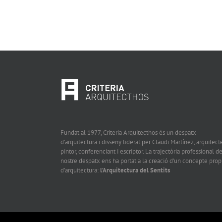
Fundat al 1977, Criteria Arquitecthos és un despatx
d’arquitectura i disseny liderat per Claudi Martínez, arquitecte
pintor, conferenciant i escriptor. La trajectòria professional de
nostre despatx ens ha portat a la creació d’un concepte prop
d’arquitectura:
l’Arquitectura del Sentits