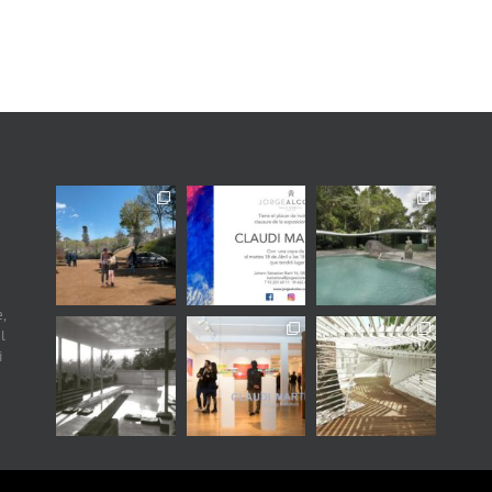
,
l
i