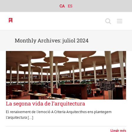
Skip
CA
ES
to
content
Monthly Archives:
juliol 2024
La segona vida de l’arquitectura
El renaixement de l'emoció A Criteria Arquitecthos ens plantegem
l'arquitectura [...]
Llegir més