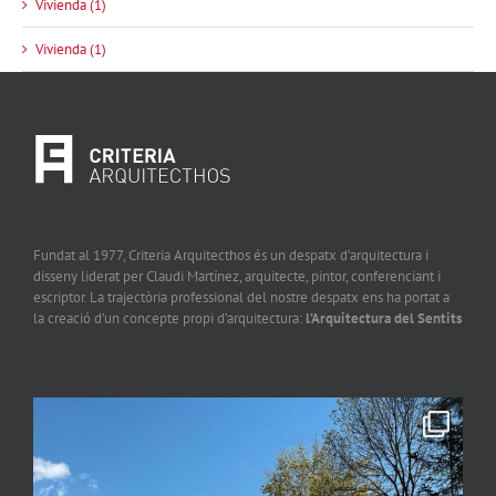
Vivienda (1)
Vivienda (1)
Fundat al 1977, Criteria Arquitecthos és un despatx d’arquitectura i
disseny liderat per Claudi Martínez, arquitecte, pintor, conferenciant i
escriptor. La trajectòria professional del nostre despatx ens ha portat a
la creació d’un concepte propi d’arquitectura:
l’Arquitectura del Sentits