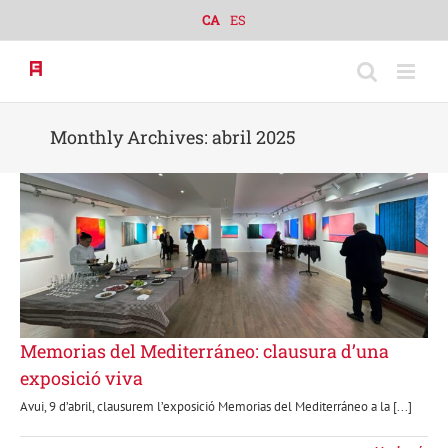
Skip
CA
ES
to
content
Monthly Archives:
abril 2025
Memorias del Mediterráneo: clausura d’una
exposició viva
Avui, 9 d’abril, clausurem l’exposició Memorias del Mediterráneo a la [...]