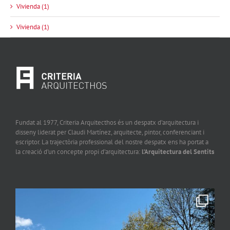
Vivienda (1)
Vivienda (1)
Fundat al 1977, Criteria Arquitecthos és un despatx d’arquitectura i
disseny liderat per Claudi Martínez, arquitecte, pintor, conferenciant i
escriptor. La trajectòria professional del nostre despatx ens ha portat a
la creació d’un concepte propi d’arquitectura:
l’Arquitectura del Sentits