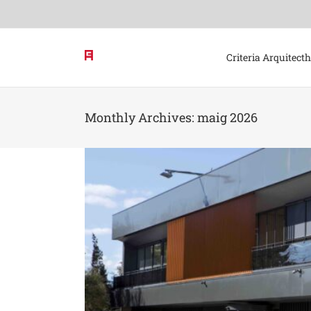
Skip
to
content
Criteria Arquitect
Monthly Archives:
maig 2026
nestar