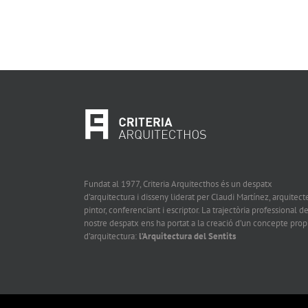
Fundat al 1977, Criteria Arquitecthos és un despatx
d’arquitectura i disseny liderat per Claudi Martínez, arquitecte
pintor, conferenciant i escriptor. La trajectòria professional de
nostre despatx ens ha portat a la creació d’un concepte prop
d’arquitectura:
l’Arquitectura del Sentits