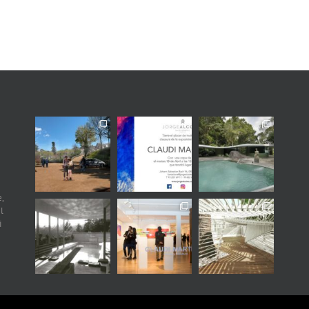
,
l
i