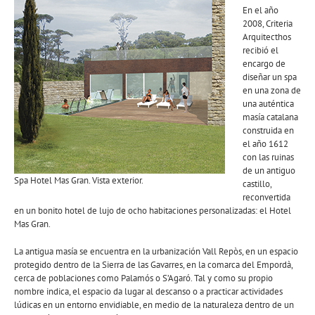
En el año
2008, Criteria
Arquitecthos
recibió el
encargo de
diseñar un spa
en una zona de
una auténtica
masía catalana
construida en
el año 1612
con las ruinas
de un antiguo
Spa Hotel Mas Gran. Vista exterior.
castillo,
reconvertida
en un bonito hotel de lujo de ocho habitaciones personalizadas: el Hotel
Mas Gran.
La antigua masía se encuentra en la urbanización Vall Repòs, en un espacio
protegido dentro de la Sierra de las Gavarres, en la comarca del Empordà,
cerca de poblaciones como Palamós o S’Agaró. Tal y como su propio
nombre indica, el espacio da lugar al descanso o a practicar actividades
lúdicas en un entorno envidiable, en medio de la naturaleza dentro de un