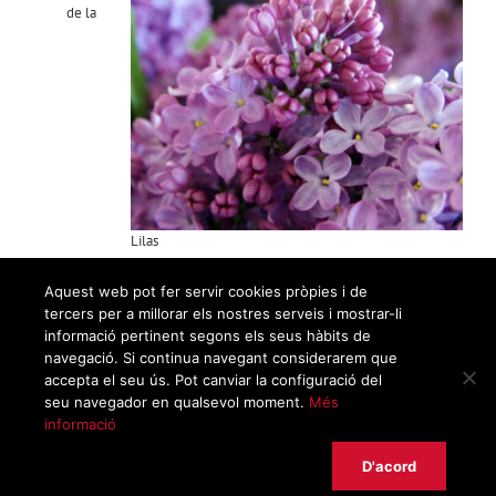
de la
Lilas
orientación, del equilibrio corporal o vestibular
Aquest web pot fer servir cookies pròpies i de
Sentido de la posición corporal
tercers per a millorar els nostres serveis i mostrar-li
Sentido del movimiento o cinestésico
informació pertinent segons els seus hàbits de
Sentido háptico o del contacto corporal
navegació. Si continua navegant considerarem que
accepta el seu ús. Pot canviar la configuració del
seu navegador en qualsevol moment.
Més
informació
Sentido del olfato
D'acord
Un
aroma
es el mejor atajo al camino de la memoria: los
olores
evocan
mejor las emociones y recuerdos que las imágenes. En nuestros recuerdos