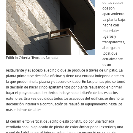
de las cuales
dos son
aparcamiento.
La planta baja,
hecha con
materiales
ligeros y
transparentes,
alberga un
local que
Edificio Criteria. Texturas fachada.
actualmente
es un
restaurante y el acceso al edificio que se produce a través de un patio. La
planta primera se destinó a oficinas y tiene una entrada independiente en
la que predomina la pizarra y el acero oxidado. En las plantas piso se tomó
la decisión de hacer cinco apartamentos por planta realizando en primer
lugar el proyecto arquitectónico incluyendo el diseño de los espacios
exteriores. Una vez decididos todos los acabados del edificio, se diseñó la
decoración interior y a continuación se realizó su equipamiento hasta los
más mínimos detalles.
El cerramiento vertical del edificio está constituido por una fachada
ventilada con un aplacado de piedra de color ámbar por el exterior y una
pared de ladrillo por el interior, sobre la que se proyectó una capa de