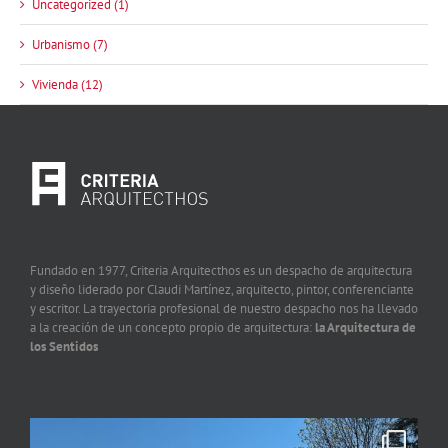
Uncategorized (1)
Urbanismo (7)
Vivienda (12)
Fundado en 1977, Criteria Arquitecthos es un despacho de arquitectura
y diseño liderado por Claudi Martínez, arquitecto, pintor, conferenciante
y escritor. La trayectoria profesional de nuestro despacho nos ha llevado
a la creación de un concepto propio de arquitectura:
la Arquitectura de
los Sentidos