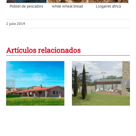
Poblet de pescadors
white wheat bread
Llogarret africà
2 julio 2019
Artículos relacionados
Rural y con
Spa Hotel Mas
encanto… ¡es tu
Gran
momento!