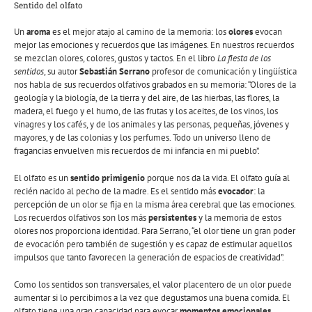
Sentido del olfato
Un
aroma
es el mejor atajo al camino de la memoria: los
olores
evocan
mejor las emociones y recuerdos que las imágenes. En nuestros recuerdos
se mezclan olores, colores, gustos y tactos. En el libro
La fiesta de los
sentidos
, su autor
Sebastián Serrano
profesor de comunicación y lingüística
nos habla de sus recuerdos olfativos grabados en su memoria: “Olores de la
geología y la biología, de la tierra y del aire, de las hierbas, las flores, la
madera, el fuego y el humo, de las frutas y los aceites, de los vinos, los
vinagres y los cafés, y de los animales y las personas, pequeñas, jóvenes y
mayores, y de las colonias y los perfumes. Todo un universo lleno de
fragancias envuelven mis recuerdos de mi infancia en mi pueblo”.
El olfato es un
sentido primigenio
porque nos da la vida. El olfato guía al
recién nacido al pecho de la madre. Es el sentido más
evocador
: la
percepción de un olor se fija en la misma área cerebral que las emociones.
Los recuerdos olfativos son los más
persistentes
y la memoria de estos
olores nos proporciona identidad. Para Serrano, “el olor tiene un gran poder
de evocación pero también de sugestión y es capaz de estimular aquellos
impulsos que tanto favorecen la generación de espacios de creatividad”.
Como los sentidos son transversales, el valor placentero de un olor puede
aumentar si lo percibimos a la vez que degustamos una buena comida. El
olfato tiene una gran capacidad para evocar
momentos emocionales