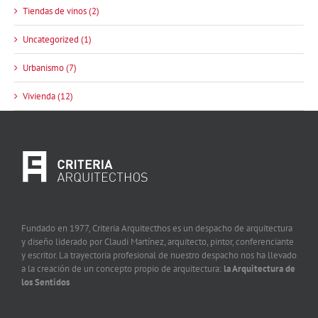
Tiendas de vinos (2)
Uncategorized (1)
Urbanismo (7)
Vivienda (12)
Fundado en 1977, Criteria Arquitecthos es un despacho de arquitectura
y diseño liderado por Claudi Martínez, arquitecto, pintor, conferenciante
y escritor. La trayectoria profesional de nuestro despacho nos ha llevado
a la creación de un concepto propio de arquitectura:
la Arquitectura de
los Sentidos