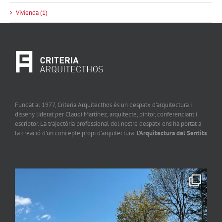
Vivienda (1)
Fundat al 1977, Criteria Arquitecthos és un despatx d’arquitectura i
disseny liderat per Claudi Martínez, arquitecte, pintor, conferenciant i
escriptor. La trajectòria professional del nostre despatx ens ha portat a
la creació d’un concepte propi d’arquitectura:
l’Arquitectura del Sentits