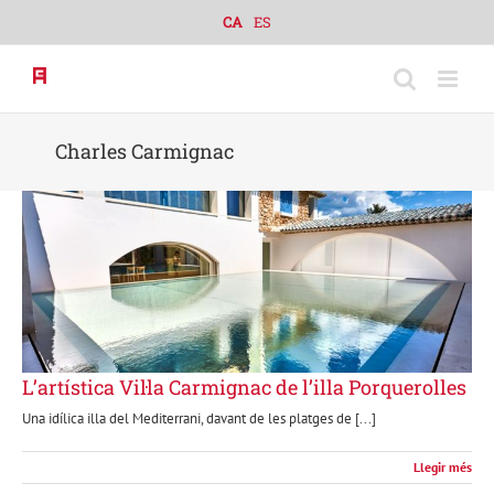
Skip
CA
ES
to
content
Charles Carmignac
L’artística Vil·la Carmignac de l’illa Porquerolles
Una idílica illa del Mediterrani, davant de les platges de [...]
Llegir més