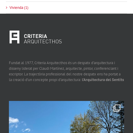
Vivienda (1)
Fundat al 1977, Criteria Arquitecthos és un despatx d’arquitectura i
disseny liderat per Claudi Martínez, arquitecte, pintor, conferenciant i
escriptor. La trajectòria professional del nostre despatx ens ha portat a
la creació d’un concepte propi d’arquitectura:
l’Arquitectura del Sentits