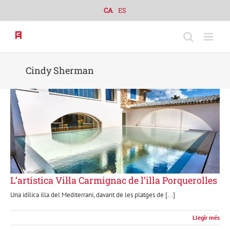
Skip
CA
ES
to
content
Cindy Sherman
L’artística Vil·la Carmignac de l’illa Porquerolles
Una idílica illa del Mediterrani, davant de les platges de [...]
Llegir més