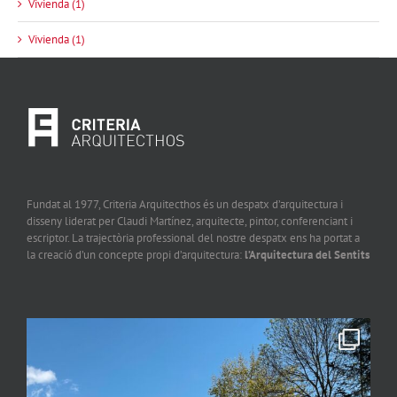
Vivienda (1)
Vivienda (1)
Fundat al 1977, Criteria Arquitecthos és un despatx d’arquitectura i
disseny liderat per Claudi Martínez, arquitecte, pintor, conferenciant i
escriptor. La trajectòria professional del nostre despatx ens ha portat a
la creació d’un concepte propi d’arquitectura:
l’Arquitectura del Sentits