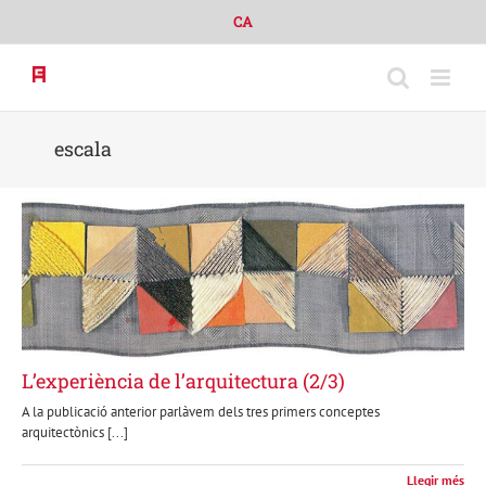
Skip
CA
to
content
escala
L’experiència de l’arquitectura (2/3)
A la publicació anterior parlàvem dels tres primers conceptes
arquitectònics [...]
Llegir més