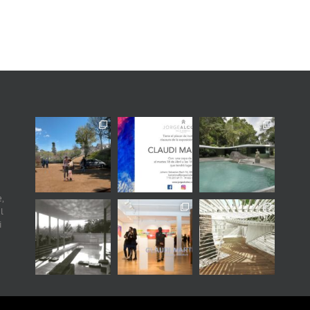
,
l
i