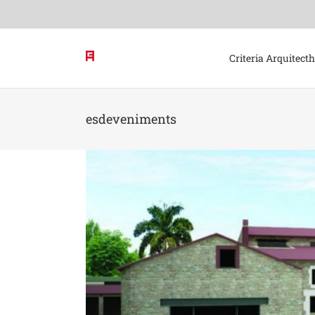
Skip
to
content
Criteria Arquitect
esdeveniments