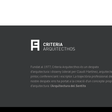
Fundat al 1977, Criteria Arquitecthos és un despatx
d’arquitectura i disseny liderat per Claudi Martínez, arquitecte
pintor, conferenciant i escriptor. La trajectòria professional de
nostre despatx ens ha portat a la creació d’un concepte prop
d’arquitectura:
l’Arquitectura del Sentits