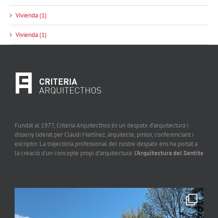
Vivienda (1)
Vivienda (1)
Fundat al 1977, Criteria Arquitecthos és un despatx d’arquitectura i
disseny liderat per Claudi Martínez, arquitecte, pintor, conferenciant i
escriptor. La trajectòria professional del nostre despatx ens ha portat a
la creació d’un concepte propi d’arquitectura:
l’Arquitectura del Sentits