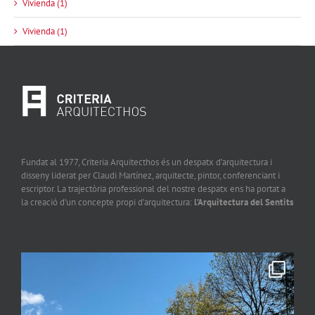
Vivienda (1)
Vivienda (1)
Fundat al 1977, Criteria Arquitecthos és un despatx d’arquitectura i
disseny liderat per Claudi Martínez, arquitecte, pintor, conferenciant i
escriptor. La trajectòria professional del nostre despatx ens ha portat a
la creació d’un concepte propi d’arquitectura:
l’Arquitectura del Sentits