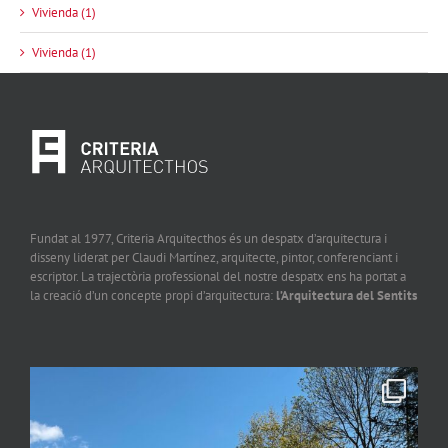
Vivienda (1)
Vivienda (1)
Fundat al 1977, Criteria Arquitecthos és un despatx d’arquitectura i
disseny liderat per Claudi Martínez, arquitecte, pintor, conferenciant i
escriptor. La trajectòria professional del nostre despatx ens ha portat a
la creació d’un concepte propi d’arquitectura:
l’Arquitectura del Sentits