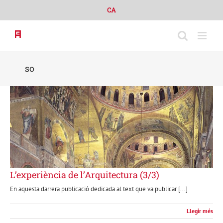
Skip
CA
to
content
so
L’experiència de l’Arquitectura (3/3)
En aquesta darrera publicació dedicada al text que va publicar [...]
Llegir més