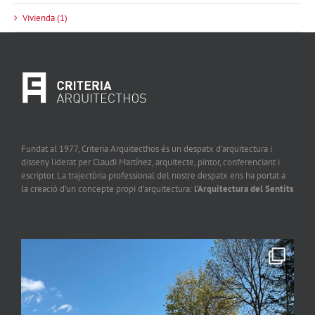
Vivienda (1)
Fundat al 1977, Criteria Arquitecthos és un despatx d’arquitectura i
disseny liderat per Claudi Martínez, arquitecte, pintor, conferenciant i
escriptor. La trajectòria professional del nostre despatx ens ha portat a
la creació d’un concepte propi d’arquitectura:
l’Arquitectura del Sentits