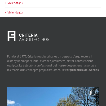
Vivienda (1)
Vivienda (1)
Fundat al 1977, Criteria Arquitecthos és un despatx d’arquitectura i
disseny liderat per Claudi Martínez, arquitecte, pintor, conferenciant i
escriptor. La trajectòria professional del nostre despatx ens ha portat a
la creació d’un concepte propi d’arquitectura:
l’Arquitectura del Sentits