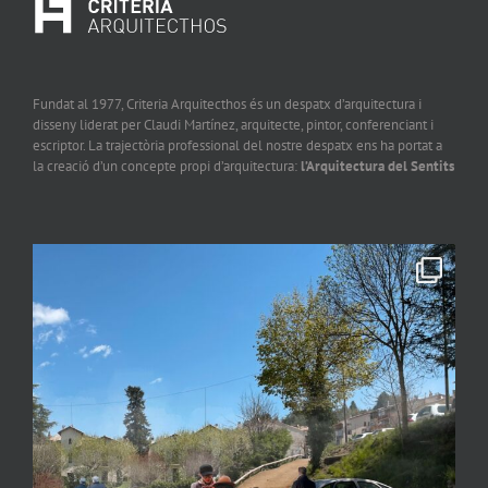
Fundat al 1977, Criteria Arquitecthos és un despatx d’arquitectura i
disseny liderat per Claudi Martínez, arquitecte, pintor, conferenciant i
escriptor. La trajectòria professional del nostre despatx ens ha portat a
la creació d’un concepte propi d’arquitectura:
l’Arquitectura del Sentits