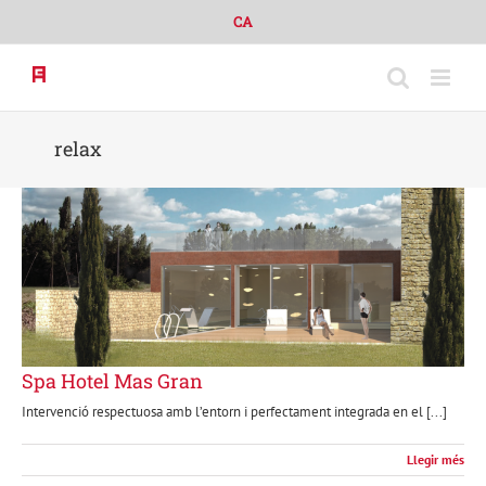
Skip
CA
to
content
relax
Spa Hotel Mas Gran
Intervenció respectuosa amb l’entorn i perfectament integrada en el [...]
Llegir més