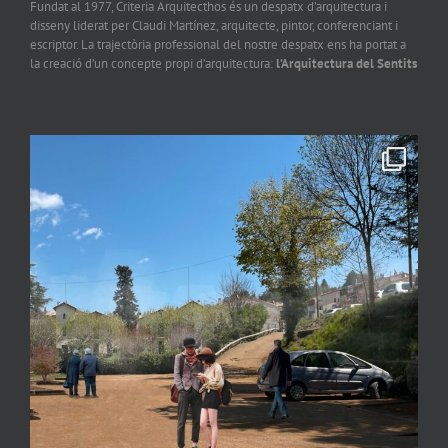
Fundat al 1977, Criteria Arquitecthos és un despatx d’arquitectura i
disseny liderat per Claudi Martínez, arquitecte, pintor, conferenciant i
escriptor. La trajectòria professional del nostre despatx ens ha portat a
la creació d’un concepte propi d’arquitectura:
l’Arquitectura del Sentits