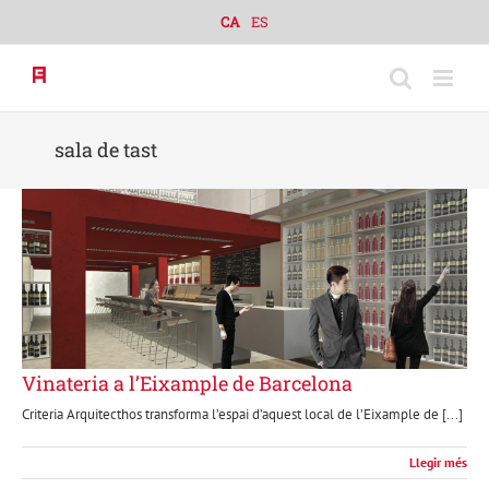
Skip
CA
ES
to
content
sala de tast
Vinateria a l’Eixample de Barcelona
Criteria Arquitecthos transforma l’espai d’aquest local de l’Eixample de [...]
Llegir més