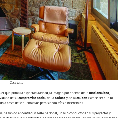
Casa taller
 el que prima la espectacularidad, la imagen por encima de la
funcionalidad
,
olvidado de su
compromiso social
, de la
calidad
y de la
calidez
. Parece ser que lo
aún a costa de ser llamativos pero siendo fríos e insensibles.
os
, ha sabido encontrar un sello personal, un hilo conductor en sus proyectos y