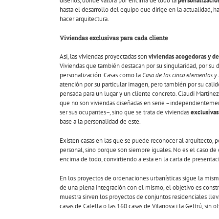
diseños, donde valora por encima de todo la
personalizació
hasta el desarrollo del equipo que dirige en la actualidad, h
hacer arquitectura.
Viviendas exclusivas para cada cliente
Así, las viviendas proyectadas son
viviendas acogedoras y de
Viviendas que también destacan por su singularidad, por su d
personalización. Casas como la
Casa de los cinco elementos y 
atención por su particular imagen, pero también por su calid
pensada para un lugar y un cliente concreto. Claudi Martínez,
que no son viviendas diseñadas en serie –independienteme
ser sus ocupantes–, sino que se trata de viviendas
exclusivas
base a la personalidad de este.
Existen casas en las que se puede reconocer al arquitecto, p
personal, sino porque son siempre iguales. No es el caso de 
encima de todo, convirtiendo a esta en la carta de presenta
En los proyectos de ordenaciones urbanísticas sigue la mis
de una plena integración con el mismo, el objetivo es const
muestra sirven los proyectos de conjuntos residenciales llev
casas de Calella o las 160 casas de Vilanova i la Geltrú, sin 