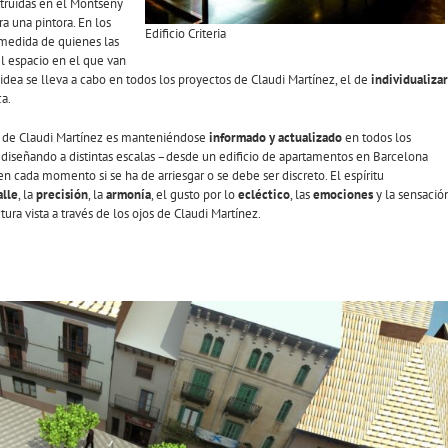
struidas en el Montseny
ra una pintora. En los
Edificio Criteria
a medida de quienes las
 el espacio en el que van
a idea se lleva a cabo en todos los proyectos de Claudi Martínez, el de
individualizar
ca.
l de Claudi Martínez es manteniéndose
informado y actualizado
en todos los
 diseñando a distintas escalas –desde un edificio de apartamentos en Barcelona
n cada momento si se ha de arriesgar o se debe ser discreto. El espíritu
alle
, la
precisión
, la
armonía
, el gusto por lo
ecléctico
, las
emociones
y la sensació
ra vista a través de los ojos de Claudi Martínez.