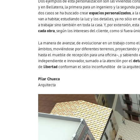
Dos ejemplos de esta personalización son las viviendas con
y en Bellaterra, la primera para un ingeniero y la segunda pa
dos casos se ha buscado crear
espacios personalizados
, a l
van a habitar, estudiando la luz y los detalles, ya no sólo en
a trabajar sino también en toda la casa. Y, por extensión, est
cada obra
, según los intereses del cliente, como si fuera úni
La manera de avanzar, de evolucionar en un trabajo como e
ámbitos, moviéndose por diferentes terrenos, proyectando y
hasta el mueble de recepción para una oficina–, y sabiendo e
independiente e innovador, sumado a la atención por el
det
de
libertad
conforman el sello inconfundible de la arquitectu
Pilar Chueca
Arquitecta