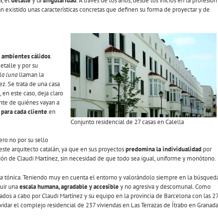
n
, el
detalle
y la
singularidad
. A través de los años, desde los inicios en la profesión
an existido unas características concretas que definen su forma de proyectar y de
 ambientes cálidos
.
etalle y por su
la luna
llaman la
ez. Se trata de una casa
 en este caso, deja claro
nte de quiénes vayan a
 para cada cliente
en
Conjunto residencial de 27 casas en Calella
ero no por su sello
este arquitecto catalán, ya que en sus proyectos
predomina la individualidad
por
ción de Claudi Martínez, sin necesidad de que todo sea igual, uniforme y monótono.
ma tónica. Teniendo muy en cuenta el entorno y valorándolo siempre en la búsqued
ruir una
escala humana, agradable y accesible
y no agresiva y descomunal. Como
ados a cabo por Claudi Martínez y su equipo en la provincia de Barcelona con las 2
olvidar el complejo residencial de 237 viviendas en Las Terrazas de Ítrabo en Granada