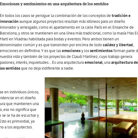
Emociones y sentimientos en una arquitectura de los sentidos
En todos los casos se persigue la combinación de los conceptos de
tradición e
innovación
aunque algunos proyectos resultan más idóneos para un diseño
innovador y arriesgado, como el apartamento en la calle París en el Ensanche de
Barcelona, y otros se mantienen en una línea más tradicional, como la masía Mas El
Martí en Viladrau habilitada para bodas y eventos. Pero ambos tienen un
denominador común y es que transmiten por encima de todo
calidez y libertad
,
emociones en definitiva. Y es que las
emociones
y los
sentimientos
forman parte 
nuestra vida y también de los proyectos de Claudi Martínez, cuyo trabajo genera
pasiones, interés, inquietudes… Es una arquitectura
emocional
, una
arquitectura de
los sentidos
que no deja indiferente a nadie.
se en individuos únicos,
videnciar en el diseño
ctura que mantienen una
, eso no significa que
ste se le ha de escuchar y
sto es primordial, ya
o a los arquitectos.