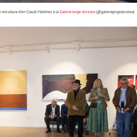
i escultura d’en Claudi Martínez a la
Galeria Jorge Alcolea
(@galeriajorgealcolea)