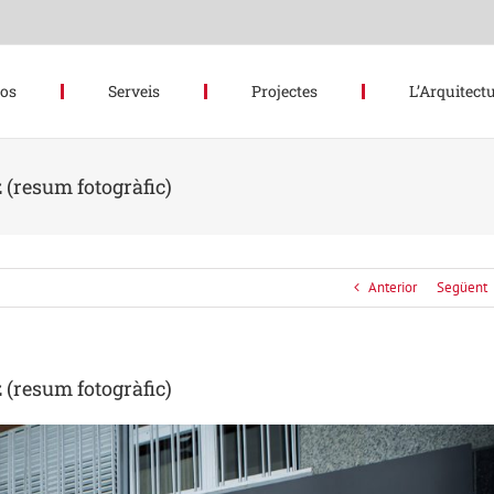
hos
Serveis
Projectes
L’Arquitectu
 (resum fotogràfic)
Anterior
Següent
 (resum fotogràfic)