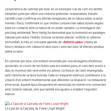
L’experiència de caminar pel bosc és un exemple clar de com els sentits
treballen junts per oferir una vivència profunda i restauradora. Estudis
científics han confirmat els efectes terapèutics de la natura sobre la salut
mental i física, confirmant el que moltes cultures han sabut durant segles:
estar en contacte amb la natura té un poder sanador. La investigació del
psicòleg ambiental Terry Hartig ha demostrat que la immersió en paisatges
naturals pot reduir l’estrès, millorar la tensió arterial i enfortir el sistema
immunitari. A més, el concepte japonès de
«Shinrin-yoku»
(«bany de
bosc») destaca com l’absorció dels olors i sons del bosc té efectes positius
sobre la salut.
En caminar pel bosc, ens trobem envoltats per una amalgama d’estímuls
sensorials: el cruixir de les fulles sota els nostres peus, el cant dels ocells a
dalt, el murmuri del vent entre els arbres i la frescor de l’aire impregnada
amb l’aroma de la terra humida. Cada un d’aquests estímuls contribueix a la
creació d’un entorn multisensorial que afavoreix la relaxació i la restauració
emocional. Aquest tipus d’experiències sensorials no només ens connecten
amb l’entorn natural, sinó que també ens ajuden a restablir l’equilibri
interior.
La Casa de la Cascada, de Frank Lloyd Wright.