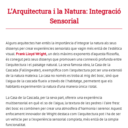
L’Arquitectura i la Natura: Integració
Sensorial
Alguns arquitectes han entès la importància d’integrar la natura als seus
dissenys per crear experiències sensorials que vagin més enllà de l’estètica
visual.
Frank Lloyd Wright
,
un dels màxims exponents d’aquesta filosofia,
és conegut pels seus dissenys que promouen una connexió profunda entre
l’arquitectura i el paisatge natural. La seva famosa obra, la Casa de la
Cascada (Fallingwater), exemplifica com l’arquitectura pot ser una extensió
de la natura mateixa. La casa no només es troba al mig del bosc, sinó que
l’aigua de la cascada flueix a través de l’habitatge, permetent que els
habitants experimentin la natura d’una manera única i total.
La Casa de la Cascada, per la seva part, ofereix una experiència
multisensorial en què el so de l’aigua, la textura de les pedres i l’aire fresc
del bosc es combinen per crear una atmosfera d’harmonia i serenor. Aquest
enfocament innovador de Wright destaca com l’arquitectura pot i ha de ser
un vehicle per a l’experiència sensorial completa, més enllà de la simple
funcionalitat.