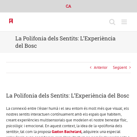
Skip
CA
to
content
La Polifonia dels Sentits: L’Experiència
del Bosc
Anterior
Següent
La Polifonia dels Sentits: L’Experiència del Bosc
La connexió entre l’ésser humà i el seu entorn és molt més que visual; els
nostres sentits interactuen contínuament amb els espais que habitem,
creant experiències multisensorials que modelen el nostre benestar físic,
psicològic i emocional. En aquest context, la idea de la «polifonia dels
sentits», tal com la proposa
Gaston Bachelard
,
adquireix una especial