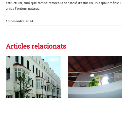
estructural, sinó que també reforça la sensació d’estar en un espai orgànic i
unit a l’entorn natural.
18 desembre 2024
Articles relacionats
Una arquitectura
La casa dels cinc
de la humilitat:
elements i la
l’emoció dels
lluna
espais
silenciosos