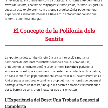
rellevància quan considerem com l’arquitectura no només s’experimenta a
través de la vista, sinó també mitjançant el tacte, l’oïda, l’olfacte i el gust. En
aquest article explorarem com els espais arquitectònics poden generar
experiències sensorials intenses, a través d’un enfocament holístic que
fomenti el benestar integral.
El Concepte de la Polifonia dels
Sentits
La «polifonia dels sentits» fa referència a la interacció simultània i
harmònica de diferents modalitats sensorials que, al combinar-se,
enriqueixen la nostra experiència de l’entorn.
Bachelard
parla de la
sinfonia sensorial que es produeix quan estem en contacte amb la natura,
on cada sentit té un paper fonamental en la creació d’una atmosfera única.
Així, al passejar pel bosc o caminar a prop del mar, no només percebem el
paisatge a través de la vista, sinó que les nostres emocions s’intensifiquen
per la barreja de sons, olors i textures que ens envolten.
L’Experiència del Bosc: Una Trobada Sensorial
Complerta