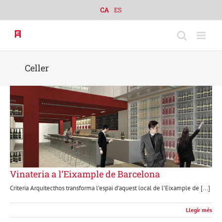
Skip
CA
ES
to
content
Celler
Vinateria a l’Eixample de Barcelona
Criteria Arquitecthos transforma l’espai d’aquest local de l’Eixample de [...]
Llegir més