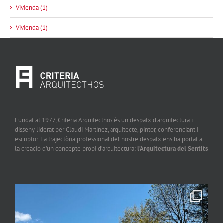
Vivienda (1)
Vivienda (1)
Fundat al 1977, Criteria Arquitecthos és un despatx d’arquitectura i
disseny liderat per Claudi Martínez, arquitecte, pintor, conferenciant i
escriptor. La trajectòria professional del nostre despatx ens ha portat a
la creació d’un concepte propi d’arquitectura:
l’Arquitectura del Sentits