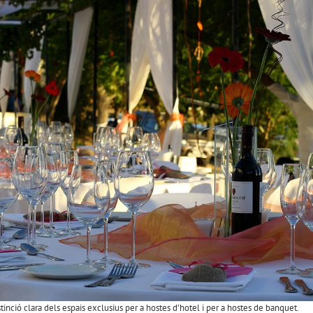
inció clara dels espais exclusius per a hostes d’hotel i per a hostes de banquet.