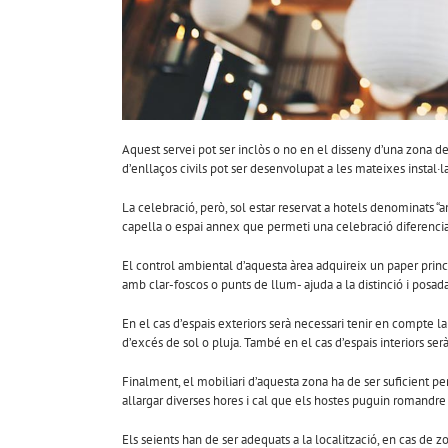
Aquest servei pot ser inclòs o no en el disseny d’una zona d
d’enllaços civils pot ser desenvolupat a les mateixes instal·l
La celebració, però, sol estar reservat a hotels denominats 
capella o espai annex que permeti una celebració diferencia
El control ambiental d’aquesta àrea adquireix un paper princip
amb clar-foscos o punts de llum- ajuda a la distinció i posada
En el cas d’espais exteriors serà necessari tenir en compte l
d’excés de sol o pluja. També en el cas d’espais interiors ser
Finalment, el mobiliari d’aquesta zona ha de ser suficient pe
allargar diverses hores i cal que els hostes puguin romandre 
Els seients han de ser adequats a la localització, en cas de 