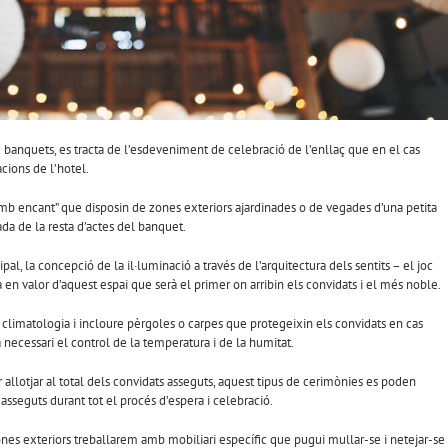
e banquets, es tracta de l’esdeveniment de celebració de l’enllaç que en el cas
acions de l’hotel.
“amb encant” que disposin de zones exteriors ajardinades o de vegades d’una petita
da de la resta d’actes del banquet.
al, la concepció de la il·luminació a través de l’arquitectura dels sentits – el joc
 en valor d’aquest espai que serà el primer on arribin els convidats i el més noble.
a climatologia i incloure pèrgoles o carpes que protegeixin els convidats en cas
à necessari el control de la temperatura i de la humitat.
r allotjar al total dels convidats asseguts, aquest tipus de cerimònies es poden
asseguts durant tot el procés d’espera i celebració.
zones exteriors treballarem amb mobiliari específic que pugui mullar-se i netejar-se