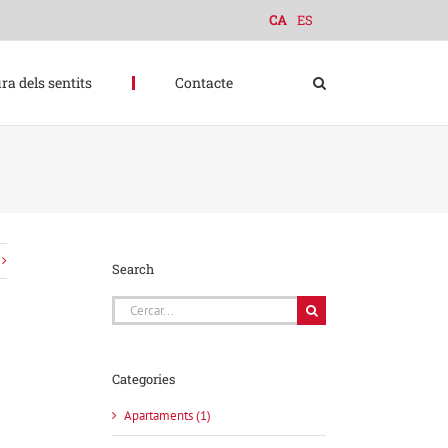
CA
ES
ra dels sentits
Contacte
Search
Cerca
…
Categories
Apartaments (1)