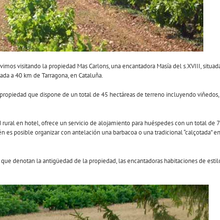
uvimos visitando la propiedad Mas Carlons, una encantadora Masía del s.XVIII, situad
uada a 40 km de Tarragona, en Cataluña.
propiedad que dispone de un total de 45 hectáreas de terreno incluyendo viñedos,
ural en hotel, ofrece un servicio de alojamiento para huéspedes con un total de 7
n es posible organizar con antelación una barbacoa o una tradicional “calçotada” e
s que denotan la antigüedad de la propiedad, las encantadoras habitaciones de estil