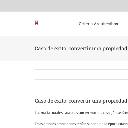
Skip
to
content
Criteria Arquitecthos
Caso de éxito: convertir una propiedad 
Caso de éxito: convertir una propiedad 
Las masías rurales catalanas son en muchos casos, fincas fami
Estas grandes propiedades tenían sentido en la época cuando 