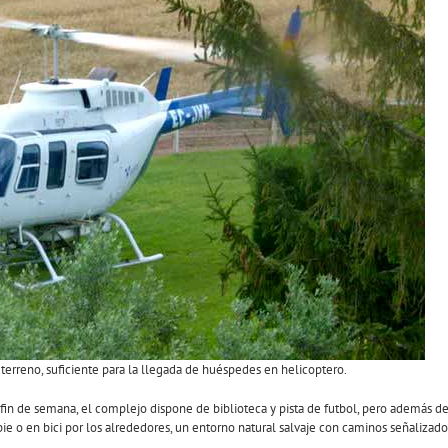
terreno, suficiente para la llegada de huéspedes en helicoptero.
in de semana, el complejo dispone de biblioteca y pista de futbol, pero además d
 pie o en bici por los alrededores, un entorno natural salvaje con caminos señalizado