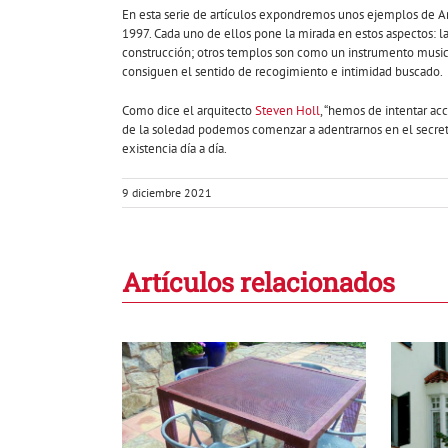
En esta serie de artículos expondremos unos ejemplos de Arq
1997. Cada uno de ellos pone la mirada en estos aspectos: la 
construcción; otros templos son como un instrumento musica
consiguen el sentido de recogimiento e intimidad buscado.
Como dice el arquitecto
Steven Holl
, “hemos de intentar ac
de la soledad podemos comenzar a adentrarnos en el secreto 
existencia día a día.
9 diciembre 2021
Artículos relacionados
tálicas de
Conjunto residencial
 cuando el
en Calella: habitar el