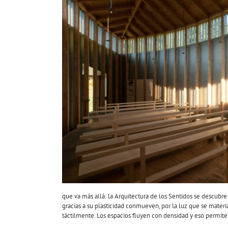
que va más allá: la Arquitectura de los Sentidos se descubre
gracias a su plasticidad conmueven, por la luz que se mater
táctilmente. Los espacios fluyen con densidad y eso permite 