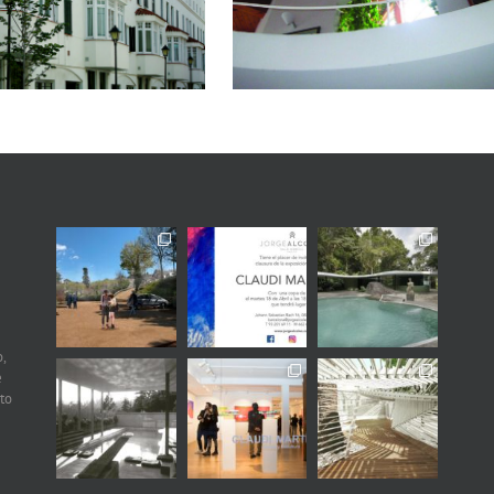
elementos y la luna
,
e
to