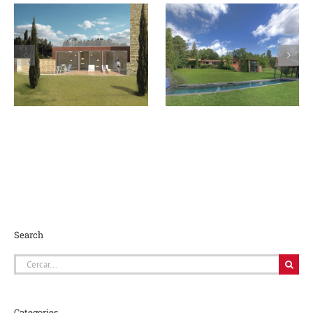
Rural i amb
encant… és el teu
Àrea de Wellness
moment!
Search
Cerca
…
Categories