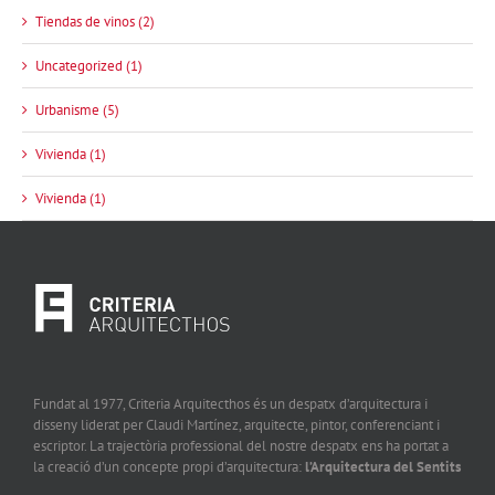
Tiendas de vinos (2)
Uncategorized (1)
Urbanisme (5)
Vivienda (1)
Vivienda (1)
Fundat al 1977, Criteria Arquitecthos és un despatx d’arquitectura i
disseny liderat per Claudi Martínez, arquitecte, pintor, conferenciant i
escriptor. La trajectòria professional del nostre despatx ens ha portat a
la creació d’un concepte propi d’arquitectura:
l’Arquitectura del Sentits