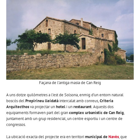
Façana de l’antiga masia de Can Reig
A uns dotze quilòmetres a l’est de Solsona, enmig d’un entorn natural
boscós del
Prepirineu lleidatà
intercalat amb conreus,
Criteria
Arquitecthos
va projectar un
hotel
i un
restaurant
. Aquests dos
equipaments formaven part del gran
complex urbanístic de Can Reig
,
juntament amb un grup residencial, un centre esportiu i un centre de
congressos.
La ubicació exacta del projecte era en territori
municipal de
Navès
, que