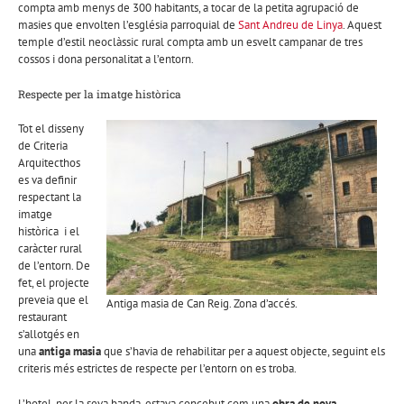
compta amb menys de 300 habitants, a tocar de la petita agrupació de
masies que envolten l’església parroquial de
Sant Andreu de Linya
. Aquest
temple d’estil neoclàssic rural compta amb un esvelt campanar de tres
cossos i dona personalitat a l’entorn.
Respecte per la imatge històrica
Tot el disseny
de Criteria
Arquitecthos
es va definir
respectant la
imatge
històrica i el
caràcter rural
de l’entorn. De
fet, el projecte
preveia que el
Antiga masia de Can Reig. Zona d’accés.
restaurant
s’allotgés en
una
antiga masia
que s’havia de rehabilitar per a aquest objecte, seguint els
criteris més estrictes de respecte per l’entorn on es troba.
L’hotel, per la seva banda, estava concebut com una
obra de nova