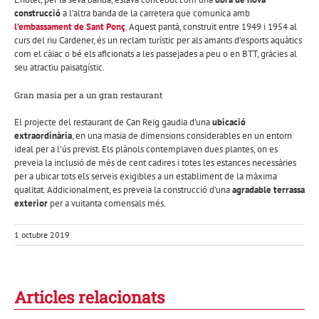
construcció
a l’altra banda de la carretera que comunica amb
l’embassament de Sant Ponç
. Aquest pantà, construït entre 1949 i 1954 al
curs del riu Cardener, és un reclam turístic per als amants d’esports aquàtics
com el càiac o bé els aficionats a les passejades a peu o en BTT, gràcies al
seu atractiu paisatgístic.
Gran masia per a un gran restaurant
El projecte del restaurant de Can Reig gaudia d’una
ubicació
extraordinària
, en una masia de dimensions considerables en un entorn
ideal per a l’ús previst. Els plànols contemplaven dues plantes, on es
preveia la inclusió de més de cent cadires i totes les estances necessàries
per a ubicar tots els serveis exigibles a un establiment de la màxima
qualitat. Addicionalment, es preveia la construcció d’una
agradable terrassa
exterior
per a vuitanta comensals més.
1 octubre 2019
Articles relacionats