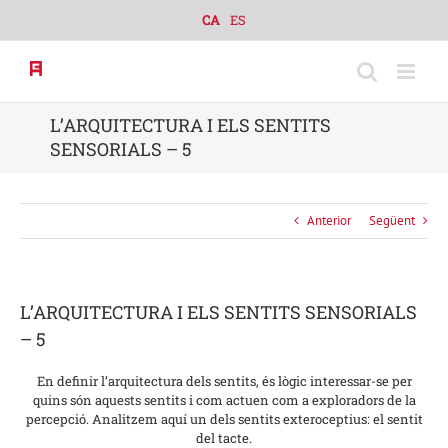
Skip
CA
ES
to
content
L’ARQUITECTURA I ELS SENTITS
SENSORIALS – 5
Anterior
Següent
L’ARQUITECTURA I ELS SENTITS SENSORIALS
– 5
En definir l’arquitectura dels sentits, és lògic interessar-se per
quins són aquests sentits i com actuen com a exploradors de la
percepció. Analitzem aquí un dels sentits exteroceptius: el sentit
del tacte.