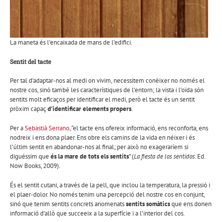
La maneta és l’encaixada de mans de l’edifici.
Sentit del tacte
Per tal d’adaptar-nos al medi on vivim, necessitem conèixer no només el
nostre cos, sinó també les característiques de l’entorn; la vista i l’oïda són
sentits molt eficaços per identificar el medi, però el tacte és un sentit
pròxim capaç
d’identificar elements propers
.
Per a
Sebastià Serrano
, “el tacte ens ofereix informació, ens reconforta, ens
nodreix i ens dona plaer. Ens obre els camins de la vida en néixer i és
l’últim sentit en abandonar-nos al final; per això no exageraríem si
diguéssim que
és la mare de tots els sentits
” (
La fiesta de los sentidos
. Ed.
Now Books, 2009).
És el sentit cutani, a través de la pell, que inclou la temperatura, la pressió i
el plaer-dolor. No només tenim una percepció del nostre cos en conjunt,
sinó que tenim sentits concrets anomenats
sentits somàtics
que ens donen
informació d’allò que succeeix a la superfície i a l’interior del cos.