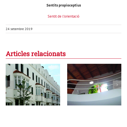
Sentits propioceptius
Sentit de l’orientació
24 setembre 2019
Articles relacionats
Una arquitectura
La casa dels cinc
de la humilitat:
elements i la
l’emoció dels
lluna
espais
silenciosos