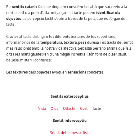
Els
sentits cutanis
fan que tinguem consciència d’allò que succeeix a la
nostra pell o a prop d’ella: mitjançant el tacte podem
identificar els
objectes
. La percepció tàctil s’obté a través de la pell, que és l’òrgan del
tacte.
Gràcies al tacte distingim les diferents textures de les superfícies,
informant-nos de la
temperatura, textura, pes i duresa
, i es tracta del sentit
més relacionat amb la nostra vida afectiva. Sebastià Serrano afirma que “els
dits i les mans gaudeixen d’una màgia increïble i són font de plaer, salut,
bellesa, misteri i confiança”.
Les
textures
dels objectes evoquen
sensacions
concretes.
Sentits exteroceptius
Vista
Oïda
Olfacte
Gust
Tacte
Sentit interoceptiu
Sentit del benestar físic