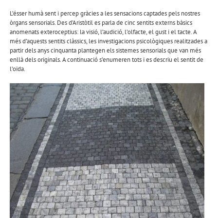
L’ésser humà sent i percep gràcies a les sensacions captades pels nostres
òrgans sensorials. Des d’Aristòtil es parla de cinc sentits externs bàsics
anomenats exteroceptius: la visió, l’audició, l’olfacte, el gust i el tacte. A
més d’aquests sentits clàssics, les investigacions psicològiques realitzades a
partir dels anys cinquanta plantegen els sistemes sensorials que van més
enllà dels originals. A continuació s’enumeren tots i es descriu el sentit de
l’oïda.