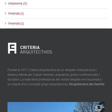
Urbanisme (5)
Vivienda (1)
Vivienda (1)
Fundat al 1977, Criteria Arquitecthos és un despatx d’arquitectura i
disseny liderat per Claudi Martínez, arquitecte, pintor, conferenciant i
escriptor. La trajectòria professional del nostre despatx ens ha portat a
la creació d’un concepte propi d’arquitectura:
l’Arquitectura del Sentits