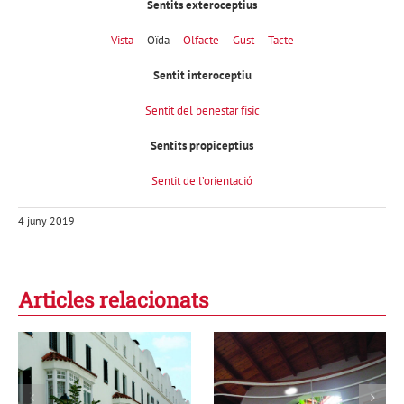
Sentits exteroceptius
Vista
Oïda
Olfacte
Gust
Tacte
Sentit interoceptiu
Sentit del benestar físic
Sentits propiceptius
Sentit de l’orientació
4 juny 2019
Articles relacionats
Una arquitectura
La casa dels cinc
de la humilitat:
elements i la
l’emoció dels