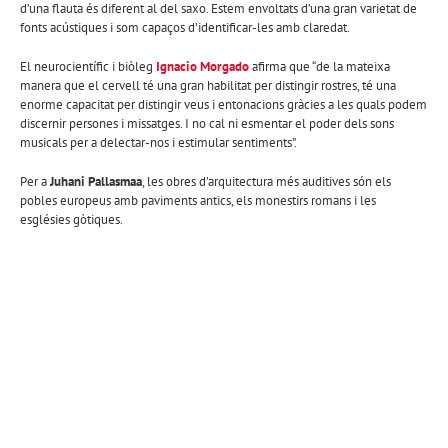
d’una flauta és diferent al del saxo. Estem envoltats d’una gran varietat de
fonts acústiques i som capaços d’identificar-les amb claredat.
El neurocientífic i biòleg
Ignacio Morgado
afirma que “de la mateixa
manera que el cervell té una gran habilitat per distingir rostres, té una
enorme capacitat per distingir veus i entonacions gràcies a les quals podem
discernir persones i missatges. I no cal ni esmentar el poder dels sons
musicals per a delectar-nos i estimular sentiments”.
Per a
Juhani Pallasmaa
, les obres d’arquitectura més auditives són els
pobles europeus amb paviments antics, els monestirs romans i les
esglésies gòtiques.