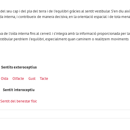
seu cap i del pla del terra i de l’equilibri gràcies al sentit vestibular. S’en diu així
ída interna, i contribueix de manera decisiva, en la orientació espacial i de tota men
a de l’oída interna fins al cervell i s’integra amb la informació proporcionada per la
tit vestibular perdriem l’equilibri, especialment quan caminem o realitzem moviments
Sentits exteroceptius
Oïda
Olfacte
Gust
Tacte
Sentit interoceptiu
Sentit del benestar físic