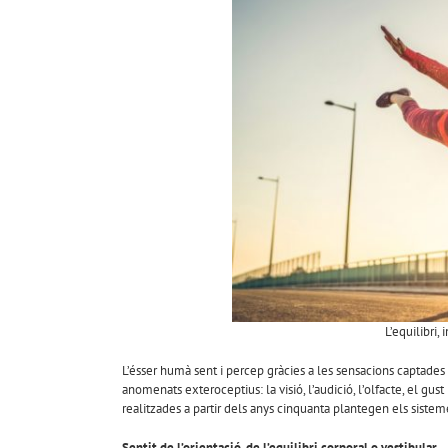
L’equilibri,
L’ésser humà sent i percep gràcies a les sensacions captades p
anomenats exteroceptius: la visió, l’audició, l’olfacte, el gust
realitzades a partir dels anys cinquanta plantegen els sistem
Sentit de l’orientació, de l’equilibri corporal o vestibular.