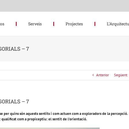
hos
Serveis
Projectes
L’Arquitectu
SORIALS – 7
Anterior
Següent
SORIALS – 7
r-se per quins són aquests sentits i com actuen com a exploradors de la percepció.
qualificat com a propiceptiu: el sentit de l’orientació.