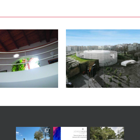
Una arquitectura de la
umilitat: l’emoció dels
espais silenciosos