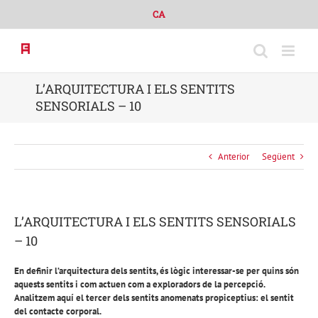
Skip
CA
to
content
L’ARQUITECTURA I ELS SENTITS
SENSORIALS – 10
Anterior
Següent
L’ARQUITECTURA I ELS SENTITS SENSORIALS
– 10
En definir l’arquitectura dels sentits, és lògic interessar-se per quins són
aquests sentits i com actuen com a exploradors de la percepció.
Analitzem aquí el tercer dels sentits anomenats propiceptius: el sentit
del contacte corporal.