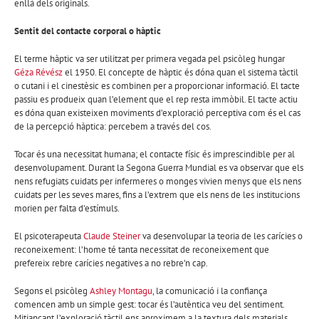
enllà dels originals.
Sentit del contacte corporal o hàptic
El terme hàptic va ser utilitzat per primera vegada pel psicòleg hungar
Géza Révész
el 1950. El concepte de hàptic és dóna quan el sistema tàctil
o cutani i el cinestèsic es combinen per a proporcionar informació. El tacte
passiu es produeix quan l’element que el rep resta immòbil. El tacte actiu
es dóna quan existeixen moviments d’exploració perceptiva com és el cas
de la percepció hàptica: percebem a través del cos.
Tocar és una necessitat humana; el contacte físic és imprescindible per al
desenvolupament. Durant la Segona Guerra Mundial es va observar que els
nens refugiats cuidats per infermeres o monges vivien menys que els nens
cuidats per les seves mares, fins a l’extrem que els nens de les institucions
morien per falta d’estímuls.
El psicoterapeuta
Claude Steiner
va desenvolupar la teoria de les carícies o
reconeixement: l’home té tanta necessitat de reconeixement que
prefereix rebre carícies negatives a no rebre’n cap.
Segons el psicòleg
Ashley Montagu
, la comunicació i la confiança
comencen amb un simple gest: tocar és l’autèntica veu del sentiment.
Mitjançant l’exploració tàctil ens aproximem a la textura dels materials