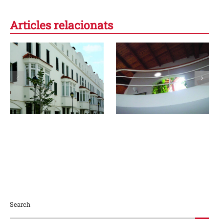
Articles relacionats
Una arquitectura
La casa dels cinc
de la humilitat:
elements i la
l’emoció dels
lluna
espais
silenciosos
Search